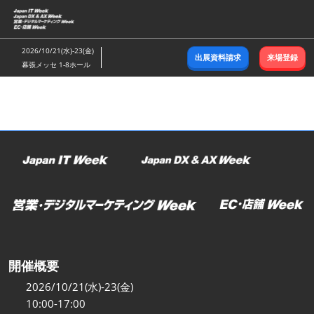
ス
キ
ッ
2026/10/21(水)-23(金)
出展資料請求
来場登録
プ
幕張メッセ 1-8ホール
し
て
進
む
開催概要
2026/10/21(水)-23(金)
10:00-17:00