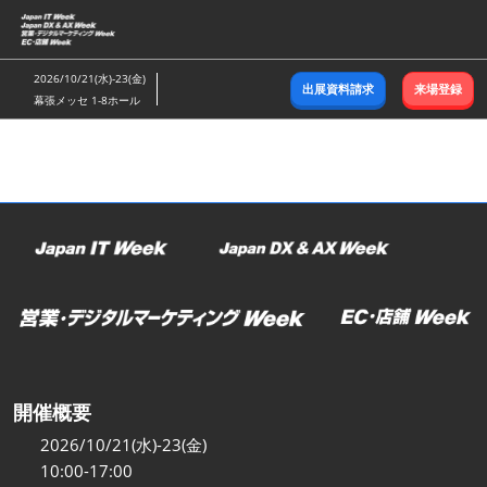
ス
キ
ッ
2026/10/21(水)-23(金)
出展資料請求
来場登録
プ
幕張メッセ 1-8ホール
し
て
進
む
開催概要
2026/10/21(水)-23(金)
10:00-17:00