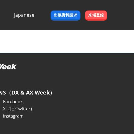
Japanese
出展資料請求
来場登録
Japanese
English
NS（DX & AX Week）
Facebook
X（旧:Twitter）
instagram