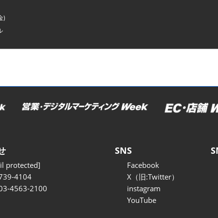
金)
ル
せ
SNS
S
l protected]
Facebook
739-4104
X（旧:Twitter）
 03-4563-2100
instagram
YouTube