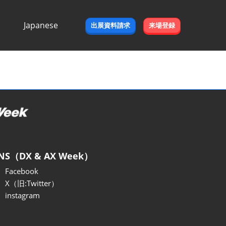
Japanese
出展資料請求
来場登録
Japanese
English
NS（DX & AX Week）
Facebook
X（旧:Twitter）
instagram