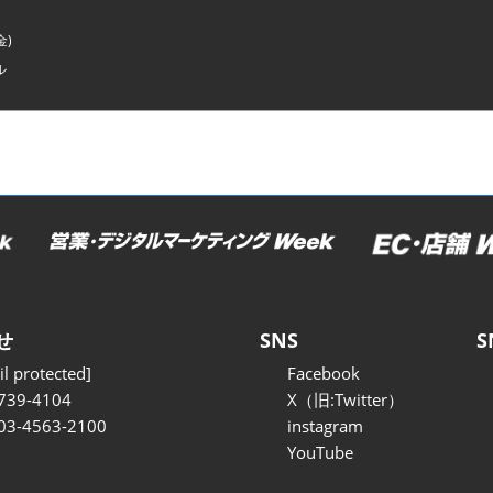
金)
ル
せ
SNS
S
l protected]
Facebook
739-4104
X（旧:Twitter）
 03-4563-2100
instagram
YouTube