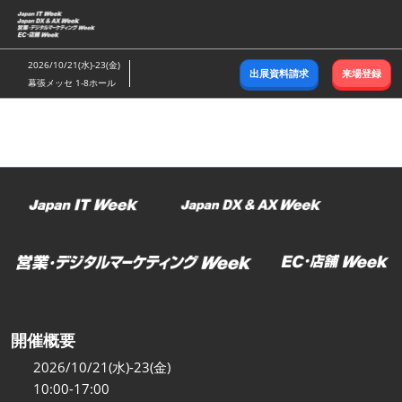
ス
キ
ッ
2026/10/21(水)-23(金)
出展資料請求
来場登録
プ
幕張メッセ 1-8ホール
し
て
進
む
開催概要
2026/10/21(水)-23(金)
10:00-17:00