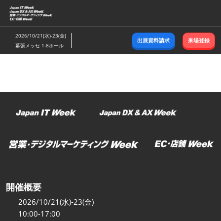
ス
キ
ッ
2026/10/21(水)-23(金)
出展資料請求
来場登録
プ
幕張メッセ 1-8ホール
し
て
進
む
開催概要
2026/10/21(水)-23(金)
10:00-17:00