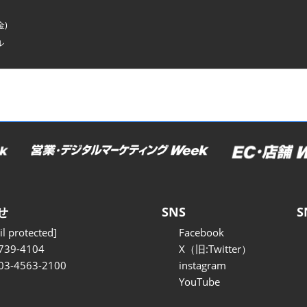
金)
ル
せ
SNS
S
l protected]
Facebook
739-4104
X（旧:Twitter）
 03-4563-2100
instagram
YouTube