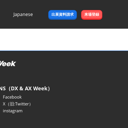
Japanese
出展資料請求
来場登録
Japanese
English
NS（DX & AX Week）
Facebook
X（旧:Twitter）
instagram