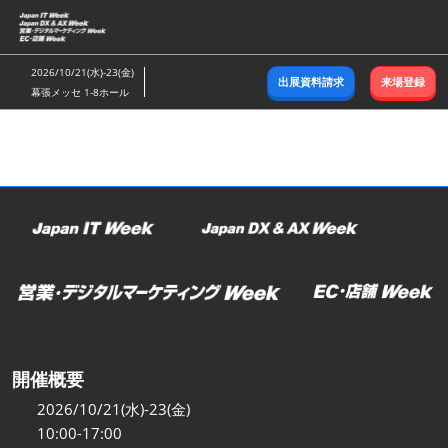
ス
キ
ッ
2026/10/21(水)-23(金)
出展資料請求
来場登録
プ
幕張メッセ 1-8ホール
し
て
進
む
開催概要
2026/10/21(水)-23(金)
10:00-17:00