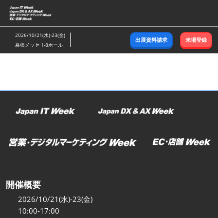
ス
キ
ッ
2026/10/21(水)-23(金)
出展資料請求
来場登録
プ
幕張メッセ 1-8ホール
し
て
進
む
開催概要
2026/10/21(水)-23(金)
10:00-17:00