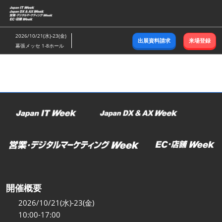
ス
キ
ッ
2026/10/21(水)-23(金)
出展資料請求
来場登録
プ
幕張メッセ 1-8ホール
し
て
進
む
開催概要
2026/10/21(水)-23(金)
10:00-17:00