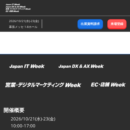
ス
キ
ッ
2026/10/21(水)-23(金)
出展資料請求
来場登録
プ
幕張メッセ 1-8ホール
し
て
進
む
開催概要
2026/10/21(水)-23(金)
10:00-17:00