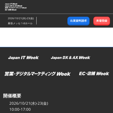
ス
キ
ッ
2026/10/21(水)-23(金)
出展資料請求
来場登録
プ
幕張メッセ 1-8ホール
し
て
進
む
開催概要
2026/10/21(水)-23(金)
10:00-17:00