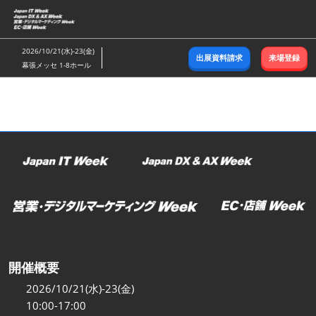
ス
キ
ッ
2026/10/21(水)-23(金)
出展資料請求
来場登録
プ
幕張メッセ 1-8ホール
し
て
進
む
開催概要
2026/10/21(水)-23(金)
10:00-17:00