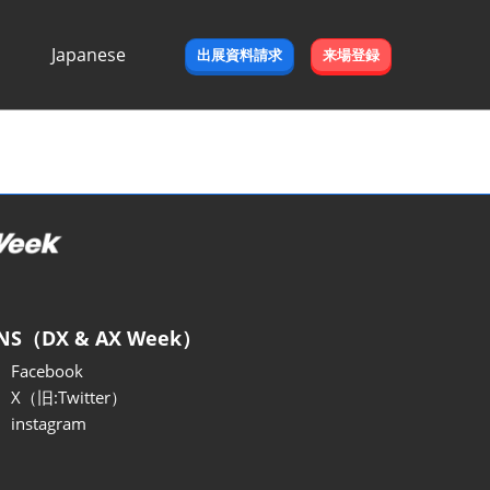
Japanese
出展資料請求
来場登録
Japanese
English
NS（DX & AX Week）
Facebook
X（旧:Twitter）
instagram