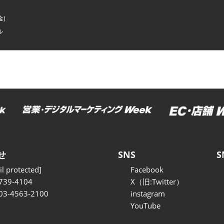
金)
ル
せ
SNS
S
l protected]
Facebook
739-4104
X（旧:Twitter）
 03-4563-2100
instagram
YouTube