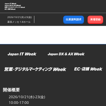
ス
キ
ッ
2026/10/21(水)-23(金)
出展資料請求
来場登録
プ
幕張メッセ 1-8ホール
し
て
進
む
開催概要
2026/10/21(水)-23(金)
10:00-17:00