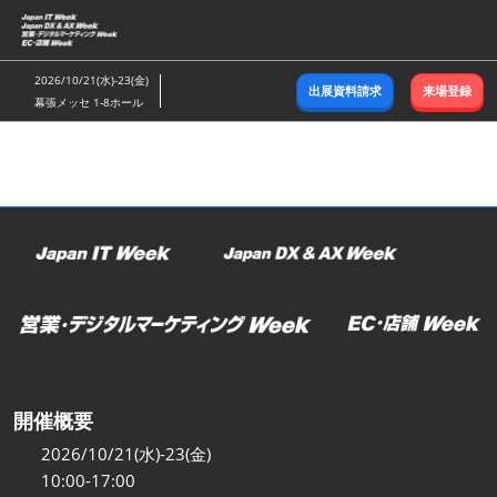
ス
キ
ッ
2026/10/21(水)-23(金)
出展資料請求
来場登録
プ
幕張メッセ 1-8ホール
し
て
進
む
開催概要
2026/10/21(水)-23(金)
10:00-17:00