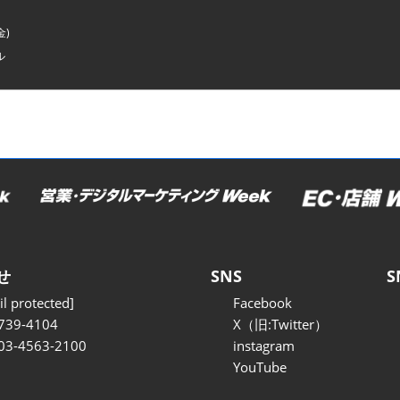
金)
ル
せ
SNS
S
l protected]
Facebook
739-4104
X（旧:Twitter）
 03-4563-2100
instagram
YouTube