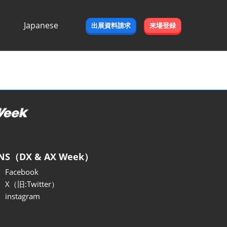
Japanese
出展資料請求
来場登録
Japanese
English
NS（DX & AX Week）
Facebook
X（旧:Twitter）
instagram