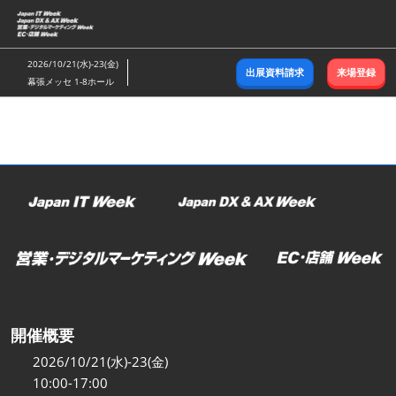
ス
キ
ッ
2026/10/21(水)-23(金)
出展資料請求
来場登録
プ
幕張メッセ 1-8ホール
し
て
進
む
開催概要
2026/10/21(水)-23(金)
10:00-17:00