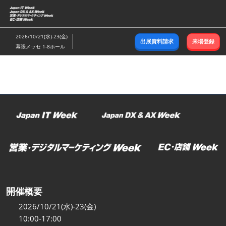
ス
キ
ッ
2026/10/21(水)-23(金)
出展資料請求
来場登録
プ
幕張メッセ 1-8ホール
し
て
進
む
開催概要
2026/10/21(水)-23(金)
10:00-17:00