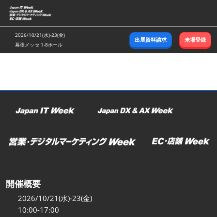
ス
キ
ッ
2026/10/21(水)-23(金)
出展資料請求
来場登録
プ
幕張メッセ 1-8ホール
し
て
進
む
開催概要
2026/10/21(水)-23(金)
10:00-17:00