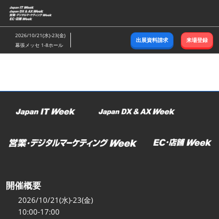
ス
キ
ッ
2026/10/21(水)-23(金)
出展資料請求
来場登録
プ
幕張メッセ 1-8ホール
し
て
進
む
開催概要
2026/10/21(水)-23(金)
10:00-17:00