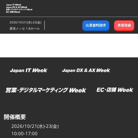
ス
キ
ッ
2026/10/21(水)-23(金)
出展資料請求
来場登録
プ
幕張メッセ 1-8ホール
し
て
進
む
開催概要
2026/10/21(水)-23(金)
10:00-17:00