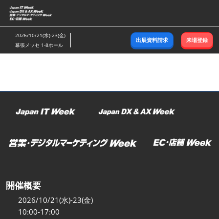
ス
キ
ッ
2026/10/21(水)-23(金)
出展資料請求
来場登録
プ
幕張メッセ 1-8ホール
し
て
進
む
開催概要
2026/10/21(水)-23(金)
10:00-17:00