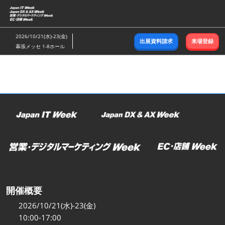
ス
キ
ッ
2026/10/21(水)-23(金)
出展資料請求
来場登録
プ
幕張メッセ 1-8ホール
し
て
進
む
開催概要
2026/10/21(水)-23(金)
10:00-17:00