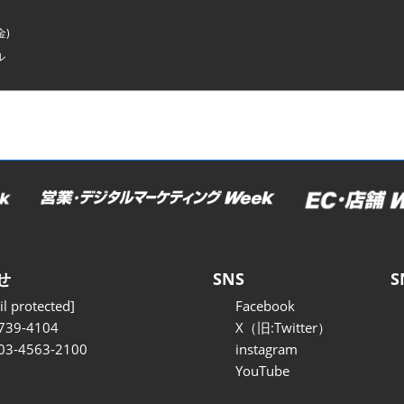
金)
ル
せ
SNS
S
l protected]
Facebook
739-4104
X（旧:Twitter）
 03-4563-2100
instagram
YouTube