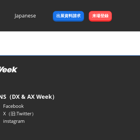
Japanese
出展資料請求
来場登録
Japanese
English
NS（DX & AX Week）
Facebook
X（旧:Twitter）
instagram