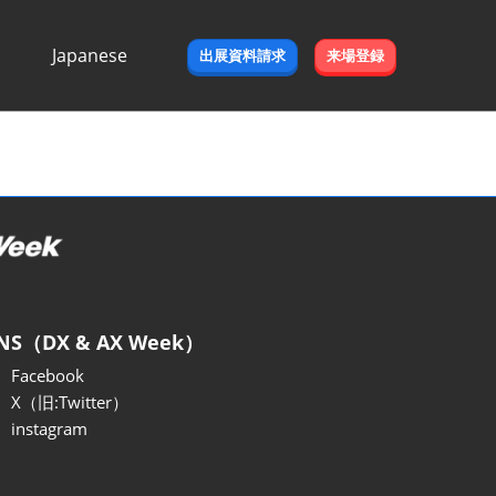
Japanese
出展資料請求
来場登録
Japanese
English
NS（DX & AX Week）
Facebook
X（旧:Twitter）
instagram