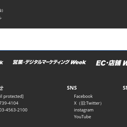
金)
ル
せ
SNS
S
l protected]
Facebook
739-4104
X（旧:Twitter）
 03-4563-2100
instagram
YouTube