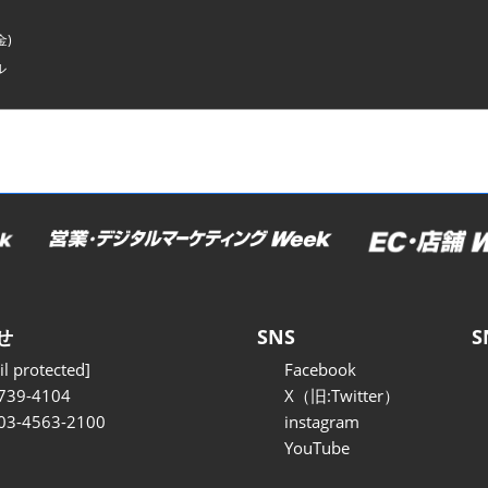
金)
ル
せ
SNS
S
l protected]
Facebook
739-4104
X（旧:Twitter）
 03-4563-2100
instagram
YouTube