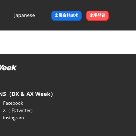
Japanese
出展資料請求
来場登録
Japanese
English
NS（DX & AX Week）
Facebook
X（旧:Twitter）
instagram