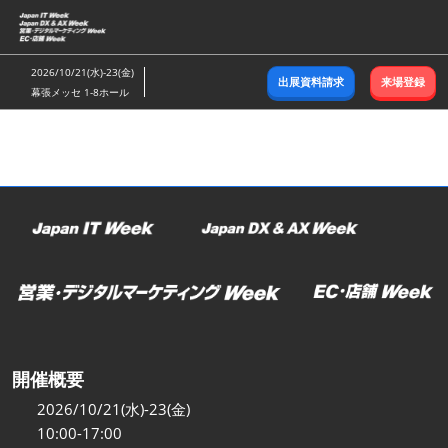
ス
キ
ッ
2026/10/21(水)-23(金)
出展資料請求
来場登録
プ
幕張メッセ 1-8ホール
し
て
進
む
開催概要
2026/10/21(水)-23(金)
10:00-17:00