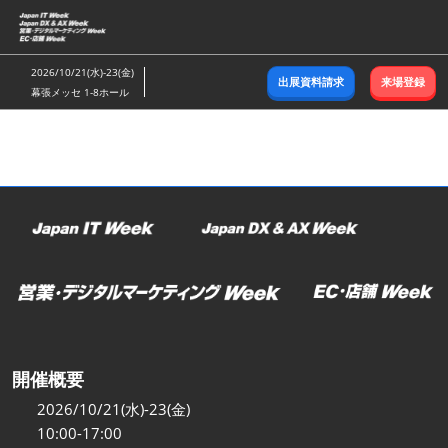
ス
キ
ッ
2026/10/21(水)-23(金)
出展資料請求
来場登録
プ
幕張メッセ 1-8ホール
し
て
進
む
開催概要
2026/10/21(水)-23(金)
10:00-17:00