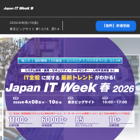
ス
キ
ッ
2026/4/8(水)-10(金)
【無料】来場登録
プ
東京ビッグサイト 東1-3,7,8、西1-4
し
て
進
む