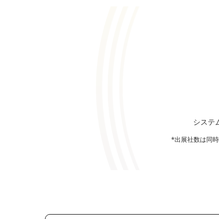
システ
*出展社数は同