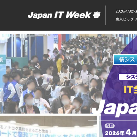
ス
キ
2026/4/8(水)
ッ
東京ビッグサイト
プ
し
て
進
む