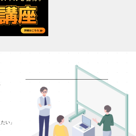
る
」
えたい」