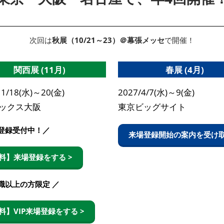
次回は
秋展（10/21～23）＠幕張メッセ
で開催！
関西展 (11月)
春展 (4月)
11/18(水)～20(金)
2027/4/7(水)～9(金)
ックス大阪
東京ビッグサイト
場登録受付中！／
来場登録開始の案内を受け取
料】来場登録をする >
職以上の方限定 ／
料】VIP来場登録をする >