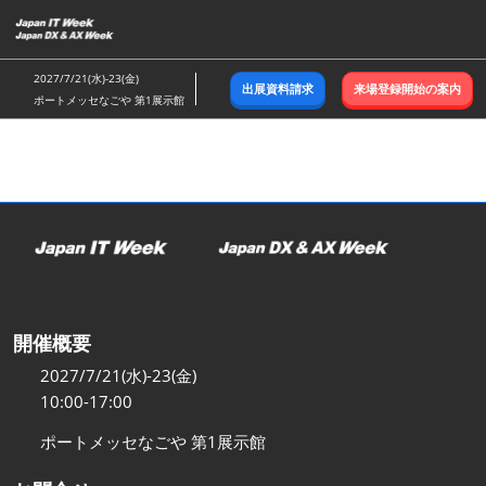
ス
キ
ッ
2027/7/21(水)-23(金)
出展資料請求
来場登録開始の案内
プ
ポートメッセなごや 第1展示館
し
て
進
む
開催概要
2027/7/21(水)-23(金)
10:00-17:00
ポートメッセなごや 第1展示館