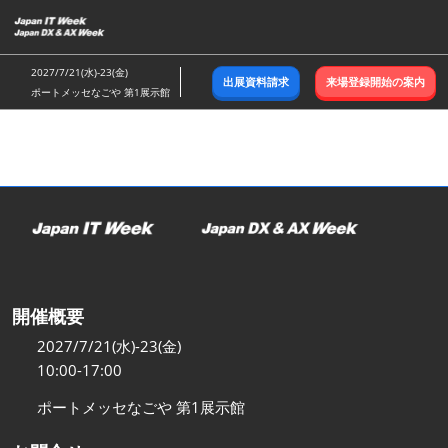
ス
キ
ッ
2027/7/21(水)-23(金)
出展資料請求
来場登録開始の案内
プ
ポートメッセなごや 第1展示館
し
て
進
む
開催概要
2027/7/21(水)-23(金)
10:00-17:00
ポートメッセなごや 第1展示館