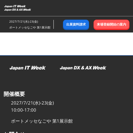
ス
キ
ッ
2027/7/21(水)-23(金)
出展資料請求
来場登録開始の案内
プ
ポートメッセなごや 第1展示館
し
て
進
む
開催概要
2027/7/21(水)-23(金)
10:00-17:00
ポートメッセなごや 第1展示館