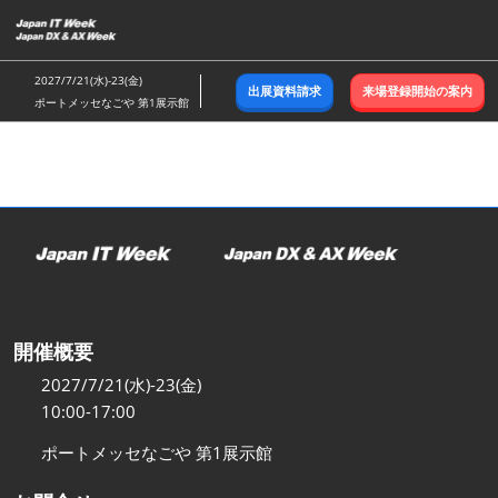
ス
キ
ッ
2027/7/21(水)-23(金)
出展資料請求
来場登録開始の案内
プ
ポートメッセなごや 第1展示館
し
て
進
む
開催概要
2027/7/21(水)-23(金)
10:00-17:00
ポートメッセなごや 第1展示館