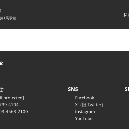
)
Ja
第1展示館
Japanes
English
せ
SNS
S
l protected]
Facebook
739-4104
X（旧:Twitter）
 03-4563-2100
instagram
YouTube