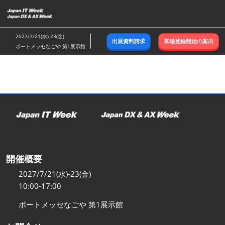
ス
キ
ッ
2027/7/21(水)-23(金)
出展資料請求
来場登録開始の案内
プ
ポートメッセなごや 第1展示館
し
て
進
む
開催概要
2027/7/21(水)-23(金)
10:00-17:00
ポートメッセなごや 第1展示館