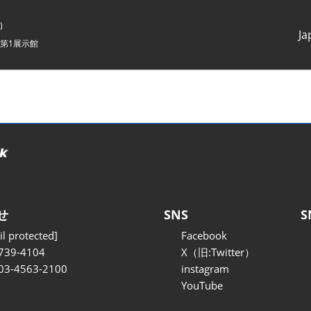
)
Ja
第1展示館
Japanes
English
せ
SNS
S
l protected]
Facebook
739-4104
X（旧:Twitter）
 03-4563-2100
instagram
YouTube