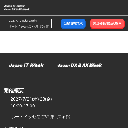
ス
キ
ッ
2027/7/21(水)-23(金)
出展資料請求
来場登録開始の案内
プ
ポートメッセなごや 第1展示館
し
て
進
む
開催概要
2027/7/21(水)-23(金)
10:00-17:00
ポートメッセなごや 第1展示館