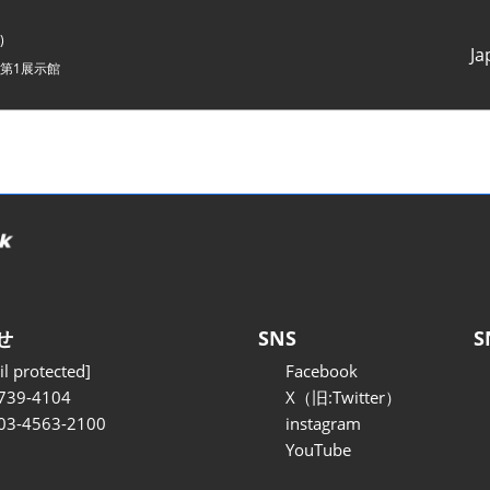
)
Ja
第1展示館
Japanes
English
せ
SNS
S
l protected]
Facebook
739-4104
X（旧:Twitter）
 03-4563-2100
instagram
YouTube