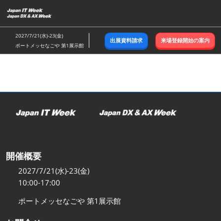
ス
キ
ッ
2027/7/21(水)-23(金)
出展資料請求
来場登録開始の案内
プ
ポートメッセなごや 第1展示館
し
て
進
む
開催概要
2027/7/21(水)-23(金)
10:00-17:00
ポートメッセなごや 第1展示館