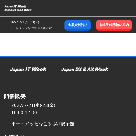
ス
キ
ッ
2027/7/21(水)-23(金)
出展資料請求
来場登録開始の案内
プ
ポートメッセなごや 第1展示館
し
て
進
む
開催概要
2027/7/21(水)-23(金)
10:00-17:00
ポートメッセなごや 第1展示館