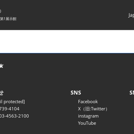
)
Ja
第1展示館
Japanes
English
せ
SNS
S
l protected]
Facebook
739-4104
X（旧:Twitter）
 03-4563-2100
instagram
YouTube