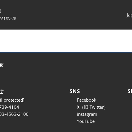
)
Ja
第1展示館
Japanes
English
せ
SNS
S
l protected]
Facebook
739-4104
X（旧:Twitter）
 03-4563-2100
instagram
YouTube