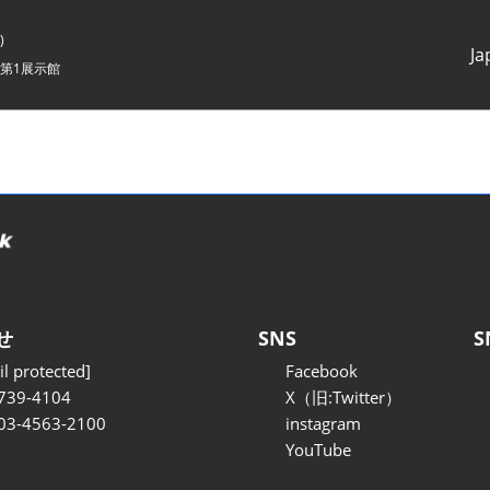
)
Ja
第1展示館
Japanes
English
せ
SNS
S
l protected]
Facebook
739-4104
X（旧:Twitter）
 03-4563-2100
instagram
YouTube