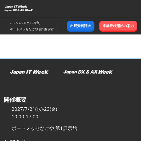
ス
キ
ッ
2027/7/21(水)-23(金)
出展資料請求
来場登録開始の案内
プ
ポートメッセなごや 第1展示館
し
て
進
む
開催概要
2027/7/21(水)-23(金)
10:00-17:00
ポートメッセなごや 第1展示館