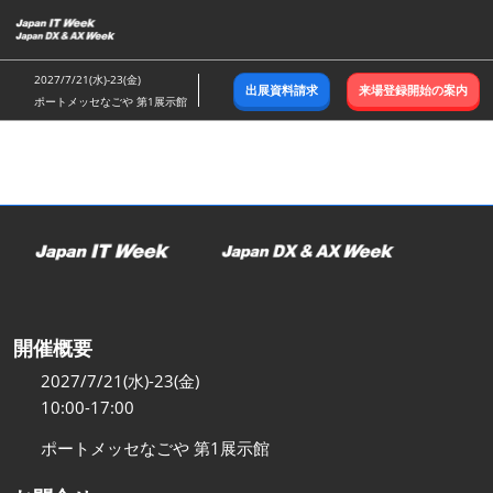
ス
キ
ッ
2027/7/21(水)-23(金)
出展資料請求
来場登録開始の案内
プ
ポートメッセなごや 第1展示館
し
て
進
む
開催概要
2027/7/21(水)-23(金)
10:00-17:00
ポートメッセなごや 第1展示館