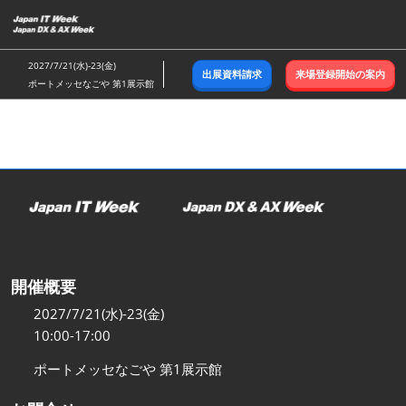
ス
キ
ッ
2027/7/21(水)-23(金)
出展資料請求
来場登録開始の案内
プ
ポートメッセなごや 第1展示館
し
て
進
む
開催概要
2027/7/21(水)-23(金)
10:00-17:00
ポートメッセなごや 第1展示館