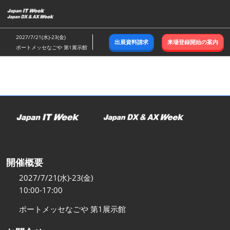
ス
キ
ッ
2027/7/21(水)-23(金)
出展資料請求
来場登録開始の案内
プ
ポートメッセなごや 第1展示館
し
て
進
む
開催概要
2027/7/21(水)-23(金)
10:00-17:00
ポートメッセなごや 第1展示館